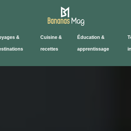
oyages &
Cuisine &
Éducation &
T
estinations
recettes
apprentissage
i