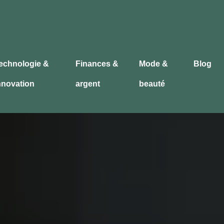
echnologie &
Finances &
Mode &
Blog
nnovation
argent
beauté