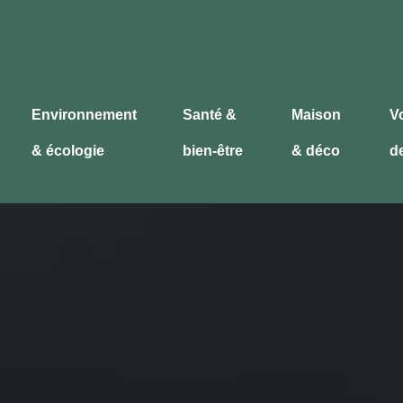
Environnement
Santé &
Maison
V
& écologie
bien-être
& déco
d