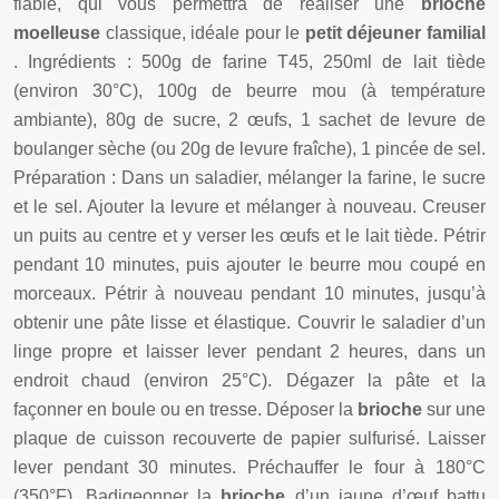
fiable, qui vous permettra de réaliser une
brioche
moelleuse
classique, idéale pour le
petit déjeuner familial
. Ingrédients : 500g de farine T45, 250ml de lait tiède
(environ 30°C), 100g de beurre mou (à température
ambiante), 80g de sucre, 2 œufs, 1 sachet de levure de
boulanger sèche (ou 20g de levure fraîche), 1 pincée de sel.
Préparation : Dans un saladier, mélanger la farine, le sucre
et le sel. Ajouter la levure et mélanger à nouveau. Creuser
un puits au centre et y verser les œufs et le lait tiède. Pétrir
pendant 10 minutes, puis ajouter le beurre mou coupé en
morceaux. Pétrir à nouveau pendant 10 minutes, jusqu’à
obtenir une pâte lisse et élastique. Couvrir le saladier d’un
linge propre et laisser lever pendant 2 heures, dans un
endroit chaud (environ 25°C). Dégazer la pâte et la
façonner en boule ou en tresse. Déposer la
brioche
sur une
plaque de cuisson recouverte de papier sulfurisé. Laisser
lever pendant 30 minutes. Préchauffer le four à 180°C
(350°F). Badigeonner la
brioche
d’un jaune d’œuf battu